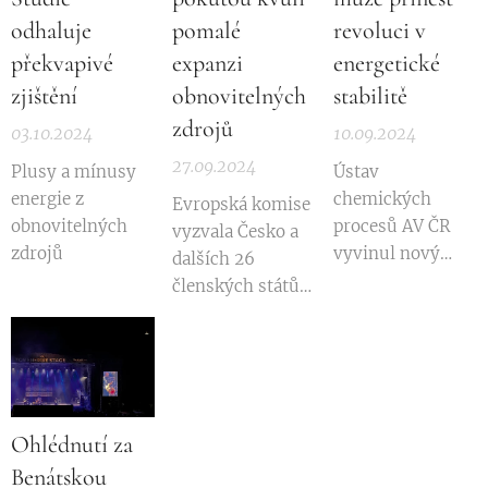
odhaluje
pomalé
revoluci v
překvapivé
expanzi
energetické
zjištění
obnovitelných
stabilitě
zdrojů
03.10.2024
10.09.2024
27.09.2024
Plusy a mínusy
Ústav
energie z
chemických
Evropská komise
obnovitelných
procesů AV ČR
vyzvala Česko a
zdrojů
vyvinul nový
dalších 26
elektrolyzér,
členských států
který efektivně
EU k urychlené
ukládá
implementaci
přebytečnou
pravidel pro
energii z
povolování
obnovitelných
výstavby
Ohlédnutí za
zdrojů ve formě
obnovitelných
vodíku, a tím
Benátskou
zdrojů energie,