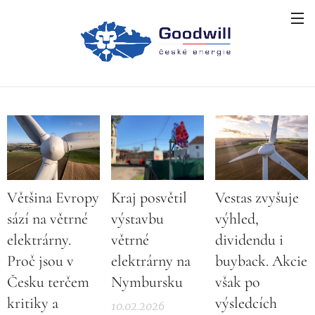
Většina Evropy
Kraj posvětil
Vestas zvyšuje
sází na větrné
výstavbu
výhled,
elektrárny.
větrné
dividendu i
Proč jsou v
elektrárny na
buyback. Akcie
Česku terčem
Nymbursku
však po
kritiky a
výsledcích
10.02.2026