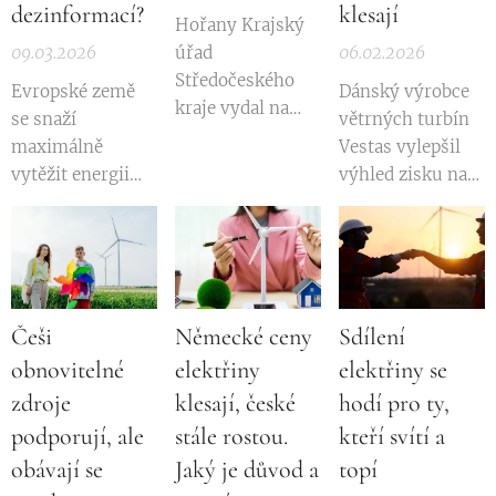
dezinformací?
klesají
Hořany Krajský
09.03.2026
úřad
06.02.2026
Středočeského
Evropské země
Dánský výrobce
kraje vydal na
se snaží
větrných turbín
začátku ledna
maximálně
Vestas vylepšil
souhlasné
vytěžit energii
výhled zisku na
jednotné
větru k výrobě
rok 2026 ,
environmentální
elektřiny.
oznámil navýšení
stanovisko (JES)
Například
dividendy o
k záměru
třímilionová
třetinu a další
výstavby větrné
Litva jen loni
zpětný odkup
elektrárny v
Češi
Německé ceny
Sdílení
spustila do
akcií v hodnotě
katastru obce
obnovitelné
elektřiny
elektřiny se
provozu nové
150 mil. EUR .
Hořany na
větrné elektrárny
Přestože firma
zdroje
klesají, české
hodí pro ty,
Nymbursku.
o výkonu 759
těží z rekordního
podporují, ale
stále rostou.
kteří svítí a
Společnost VTE
megawattů. Ve
portfolia
obávají se
Jaký je důvod a
topí
Hořany, která
Finsku přibylo
objednávek a
chce elektrárnu