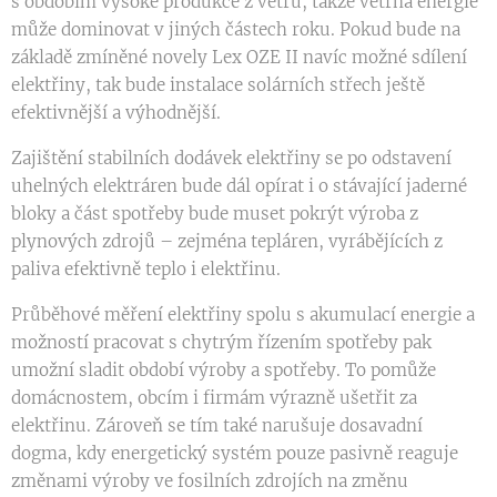
s obdobím vysoké produkce z větru, takže větrná energie
může dominovat v jiných částech roku. Pokud bude na
základě zmíněné novely Lex OZE II navíc možné sdílení
elektřiny, tak bude instalace solárních střech ještě
efektivnější a výhodnější.
Zajištění stabilních dodávek elektřiny se po odstavení
uhelných elektráren bude dál opírat i o stávající jaderné
bloky a část spotřeby bude muset pokrýt výroba z
plynových zdrojů – zejména tepláren, vyrábějících z
paliva efektivně teplo i elektřinu.
Průběhové měření elektřiny spolu s akumulací energie a
možností pracovat s chytrým řízením spotřeby pak
umožní sladit období výroby a spotřeby. To pomůže
domácnostem, obcím i firmám výrazně ušetřit za
elektřinu. Zároveň se tím také narušuje dosavadní
dogma, kdy energetický systém pouze pasivně reaguje
změnami výroby ve fosilních zdrojích na změnu