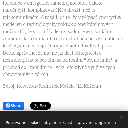
Revoluce v energetice samozřejmě bude daleko
náročnější, komplikovanější a dražší, než ta
telekomunikační. A rozdíl je i to, že v případě energetiky
nejde jen o technologický pokrok a otevírání nových
možností. Jde v první řadě o zásadní řešení sociální,
ekonomické a humanitární hrozby spojené s klimatickou
krizí vyvolanou zejména spalováním fosilních paliv.
Dobrá zpráva je, že máme již dost schopností a
technologií na odpoutání se od fosilní "pevné linky" a
přechod do "mobilního" věku efektivně využívaných
obnovitelných zdrojů.
Zdroj: flowee.cz/František Mašek, Jiří Koželuh
Share
Používáme cookies, abychom zajistili správné fungování a