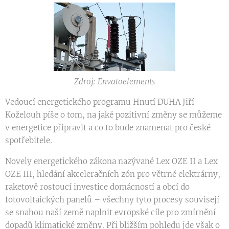
Zdroj: Envatoelements
Vedoucí energetického programu Hnutí DUHA Jiří
Koželouh píše o tom, na jaké pozitivní změny se můžeme
v energetice připravit a co to bude znamenat pro české
spotřebitele.
Novely energetického zákona nazývané Lex OZE II a Lex
OZE III, hledání akceleračních zón pro větrné elektrárny,
raketově rostoucí investice domácností a obcí do
fotovoltaických panelů – všechny tyto procesy souvisejí
se snahou naší země naplnit evropské cíle pro zmírnění
dopadů klimatické změny. Při bližším pohledu jde však o