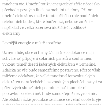
mnohem víc. Umožní totiž v energetické sféře něco jako
přechod z pevných linek na mobilní telefony. Přitom
uhelné elektrárny mají v tomto příběhu role pouličních
telefonních budek, které buď zmizí, nebo se změní –
například ve velká bateriová úložiště či vodíkové
elektrárny.
Levnější energie v místě spotřeby
Už nyní lidé, obce či firmy žádají (nebo dokonce mají
schváleno) připojení solárních panelů o souhrnném
výkonu téměř deseti jaderných elektráren v Temelíně.
Zdaleka ne vše bude samozřejmě postaveno. Přesto však
můžeme očekávat, že velké množství fotovoltaických
elektráren na střechách i na vhodných plochách nasytí za
příznivých slunečních podmínek naši kompletní
poptávku po elektřině. Jindy samozřejmě nevyrobí nic.
Ale období nízké produkce ze slunce se velmi dobře kryje