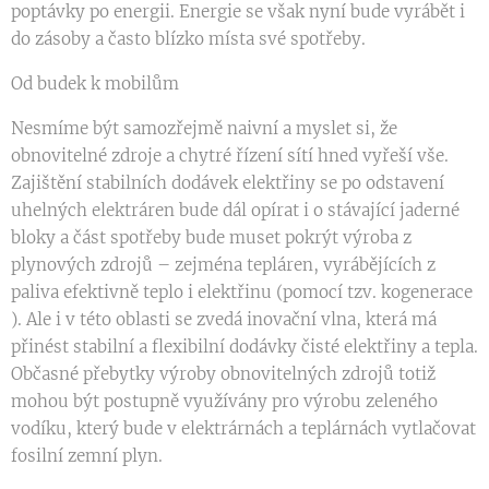
poptávky po energii. Energie se však nyní bude vyrábět i
do zásoby a často blízko místa své spotřeby.
Od budek k mobilům
Nesmíme být samozřejmě naivní a myslet si, že
obnovitelné zdroje a chytré řízení sítí hned vyřeší vše.
Zajištění stabilních dodávek elektřiny se po odstavení
uhelných elektráren bude dál opírat i o stávající jaderné
bloky a část spotřeby bude muset pokrýt výroba z
plynových zdrojů – zejména tepláren, vyrábějících z
paliva efektivně teplo i elektřinu (pomocí tzv. kogenerace
). Ale i v této oblasti se zvedá inovační vlna, která má
přinést stabilní a flexibilní dodávky čisté elektřiny a tepla.
Občasné přebytky výroby obnovitelných zdrojů totiž
mohou být postupně využívány pro výrobu zeleného
vodíku, který bude v elektrárnách a teplárnách vytlačovat
fosilní zemní plyn.